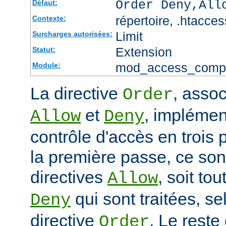
Order Deny,All
Défaut:
répertoire, .htacces
Contexte:
Limit
Surcharges autorisées:
Extension
Statut:
mod_access_comp
Module:
La directive
, assoc
Order
et
, impléme
Allow
Deny
contrôle d'accès en trois
la première passe, ce sont
directives
, soit tou
Allow
qui sont traitées, sel
Deny
directive
. Le reste
Order