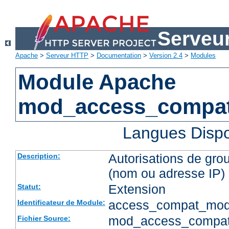
Serveu
Apache
>
Serveur HTTP
>
Documentation
>
Version 2.4
>
Modules
Module Apache
mod_access_compa
Langues Dispo
Autorisations de gro
Description:
(nom ou adresse IP)
Extension
Statut:
access_compat_mod
Identificateur de Module:
mod_access_compat
Fichier Source: