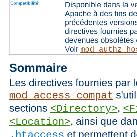
Disponible dans la v
Compatibilité:
Apache à des fins de
précédentes versions
directives fournies p
devenues obsolètes d
Voir
mod_authz_ho
Sommaire
Les directives fournies par
s'uti
mod_access_compat
sections
,
<Directory>
<F
, ainsi que dan
<Location>
et permettent de
.htaccess