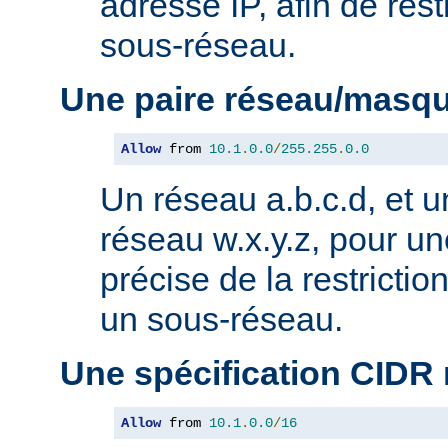
adresse IP, afin de rest
sous-réseau.
Une paire réseau/masq
Allow
 from 
10.1
.
0.0
/
255.255
.
0.0
Un réseau a.b.c.d, et 
réseau w.x.y.z, pour un
précise de la restricti
un sous-réseau.
Une spécification CIDR
Allow
 from 
10.1
.
0.0
/
16