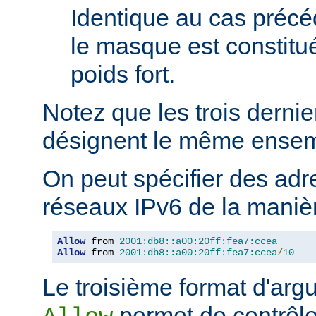
Identique au cas précé
le masque est constitu
poids fort.
Notez que les trois derni
désignent le même ensem
On peut spécifier des adr
réseaux IPv6 de la manièr
Allow
 from 
2001:db8::a00:20ff:fea7:ccea
Allow
 from 
2001:db8::a00:20ff:fea7:ccea
/
10
Le troisième format d'argu
permet de contrôle