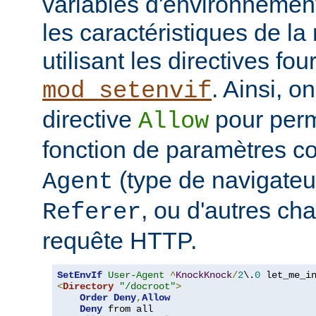
variables d'environnemen
les caractéristiques de la 
utilisant les directives fo
. Ainsi, on
mod_setenvif
directive
pour perm
Allow
fonction de paramètres 
(type de navigateur
Agent
, ou d'autres ch
Referer
requête HTTP.
SetEnvIf
User-Agent
^
KnockKnock
/
2
\.
0
<
Directory
"/docroot"
>
Order
Deny
,
Allow
Deny
 from all
