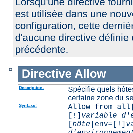
Lorsqu'une directive fourn
est utilisée dans une nouv
configuration, cette derniè
d'aucune directive définie
précédente.
Directive
Allow
Spécifie quels hôt
Description:
certaine zone du s
Allow from all
Syntaxe:
[!]
variable d'
[
hôte
|env=[!]
v
d'environnemen