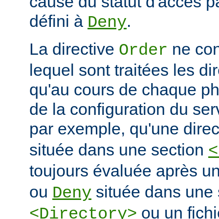
cause du statut d'accès pa
défini à
.
Deny
La directive
ne con
Order
lequel sont traitées les di
qu'au cours de chaque ph
de la configuration du ser
par exemple, qu'une dire
située dans une section
<
toujours évaluée après un
ou
située dans une 
Deny
ou un fich
<Directory>