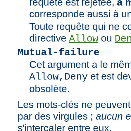
requête est rejetée,
à 
corresponde aussi à un
Toute requête qui ne 
directive
ou
Allow
De
Mutual-failure
Cet argument a le mêm
et est de
Allow,Deny
obsolète.
Les mots-clés ne peuvent
par des virgules ;
aucun 
s'intercaler entre eux.