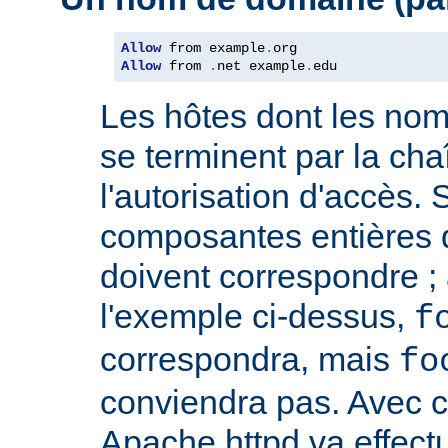
Allow
 from example
.
Allow
 from 
.
net example
.
edu
Les hôtes dont les no
se terminent par la cha
l'autorisation d'accès. 
composantes entières 
doivent correspondre ; 
l'exemple ci-dessus,
f
correspondra, mais
fo
conviendra pas. Avec ce
Apache httpd va effect