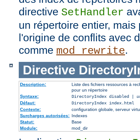
directive
ava
SetHandler
un répertoire entier, mais
l'origine de conflits avec
comme
.
mod_rewrite
Directive
Directory
Description:
Liste des fichiers ressources à re
pour un répertoire
Syntaxe:
DirectoryIndex disabled |
u
Défaut:
DirectoryIndex index.html
Contexte:
configuration globale, serveur virtu
Surcharges autorisées:
Indexes
Statut:
Base
Module:
mod_dir