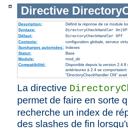
Directive
Directory
Description:
Définit la réponse de ce module lor
Syntaxe:
DirectoryCheckHandler On|Of
Défaut:
DirectoryCheckHandler Off
Contexte:
configuration globale, serveur virtu
Surcharges autorisées:
Indexes
Statut:
Base
Module:
mod_dir
Compatibilité:
Disponible depuis la version 2.4.
antérieures à 2.4 se comportaient
"DirectoryCheckHandler ON" avait é
La directive
DirectoryC
permet de faire en sorte 
recherche un index de rép
des slashes de fin lorsqu'