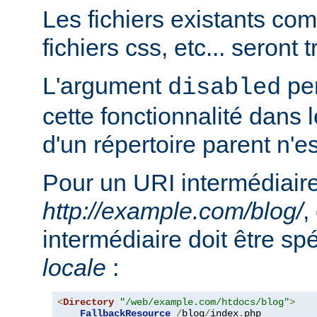
Les fichiers existants c
fichiers css, etc... seront
L'argument
per
disabled
cette fonctionnalité dans l
d'un répertoire parent n'e
Pour un URI intermédiaire
http://example.com/blog/
,
intermédiaire doit être sp
locale
:
<
Directory
"/web/example.com/htdocs/blog"
>
FallbackResource
/
blog
/
index
.