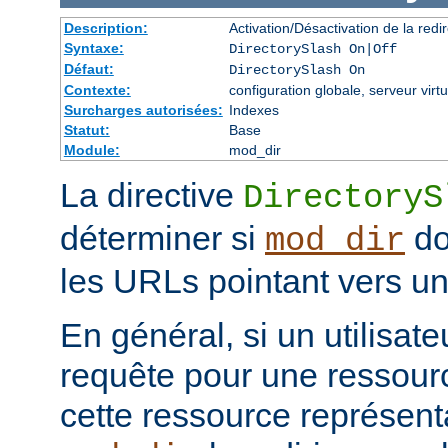
Description:
Activation/Désactivation de la redir
Syntaxe:
DirectorySlash On|Off
Défaut:
DirectorySlash On
Contexte:
configuration globale, serveur virtu
Surcharges autorisées:
Indexes
Statut:
Base
Module:
mod_dir
La directive
DirectoryS
déterminer si
do
mod_dir
les URLs pointant vers un 
En général, si un utilisat
requête pour une ressourc
cette ressource représenta