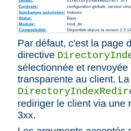
Défaut:
DirectoryIndexRedirect off
Contexte:
configuration globale, serveur virtu
Surcharges autorisées:
Indexes
Statut:
Base
Module:
mod_dir
Compatibilité:
Disponible depuis la version 2.3.1
Par défaut, c'est la page d
directive
DirectoryInd
sélectionnée et renvoyée
transparente au client. La
DirectoryIndexRedir
rediriger le client via une
3xx.
Les arguments acceptés s