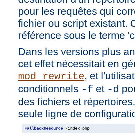
pour les requêtes qui cor
fichier ou script existant.
référence sous le terme 'co
Dans les versions plus an
cet effet nécessitait en gé
, et l'utilis
mod_rewrite
conditionnels
et
pou
-f
-d
des fichiers et répertoire
seule ligne de configurati
FallbackResource
/
index
.
php