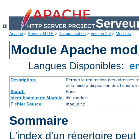
Serveu
Apache
>
Serveur HTTP
>
Documentation
>
Version 2.4
>
Modules
Module Apache mod
Langues Disponibles:
e
Description:
Permet la redirection des adresses se
et la mise à disposition des fichiers i
Statut:
Base
Identificateur de Module:
dir_module
Fichier Source:
mod_dir.c
Sommaire
L'index d'un répertoire peut