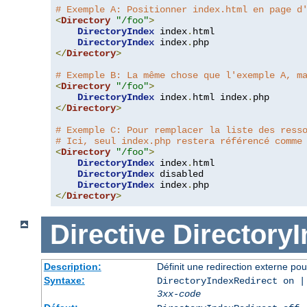
# Exemple A: Positionner index.html en page d
<
Directory
"/foo"
>
DirectoryIndex
 index
.
html

DirectoryIndex
 index
.
</
Directory
>
# Exemple B: La même chose que l'exemple A, m
<
Directory
"/foo"
>
DirectoryIndex
 index
.
html index
.
</
Directory
>
# Exemple C: Pour remplacer la liste des ress
# Ici, seul index.php restera référencé comme
<
Directory
"/foo"
>
DirectoryIndex
 index
.
html

DirectoryIndex
 disabled

DirectoryIndex
 index
.
</
Directory
>
Directive
Directory
Description:
Définit une redirection externe pou
Syntaxe:
DirectoryIndexRedirect on |
3xx-code