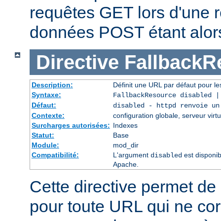
requêtes GET lors d'une re
données POST étant alor
Directive
FallbackR
Description:
Définit une URL par défaut pour les
Syntaxe:
FallbackResource disabled 
Défaut:
disabled - httpd renvoie un
Contexte:
configuration globale, serveur virtu
Surcharges autorisées:
Indexes
Statut:
Base
Module:
mod_dir
Compatibilité:
L'argument
est disponib
disabled
Apache.
Cette directive permet de 
pour toute URL qui ne co