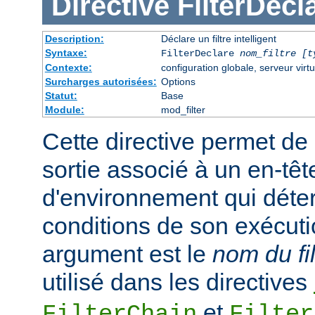
Directive
FilterDecl
Description:
Déclare un filtre intelligent
Syntaxe:
FilterDeclare
nom_filtre
[t
Contexte:
configuration globale, serveur virtu
Surcharges autorisées:
Options
Statut:
Base
Module:
mod_filter
Cette directive permet de 
sortie associé à un en-têt
d'environnement qui déte
conditions de son exécuti
argument est le
nom du fil
utilisé dans les directives
et
FilterChain
Filter