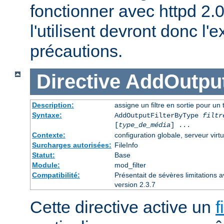
fonctionner avec httpd 2.
l'utilisent devront donc l
précautions.
Directive
AddOutput
Description:
assigne un filtre en sortie pour un
Syntaxe:
AddOutputFilterByType
filtr
[
type_de_média
] ...
Contexte:
configuration globale, serveur virtu
Surcharges autorisées:
FileInfo
Statut:
Base
Module:
mod_filter
Compatibilité:
Présentait de sévères limitations 
version 2.3.7
Cette directive active un
f