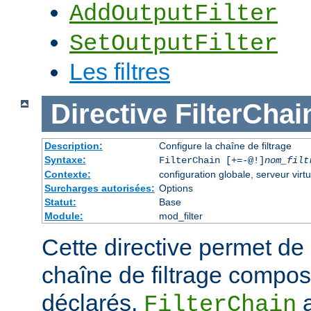
AddOutputFilter
SetOutputFilter
Les filtres
Directive
FilterChai
Description:
Configure la chaîne de filtrage
Syntaxe:
FilterChain [+=-@!]
nom_filt
Contexte:
configuration globale, serveur virtu
Surcharges autorisées:
Options
Statut:
Base
Module:
mod_filter
Cette directive permet de
chaîne de filtrage composé
déclarés.
a
FilterChain