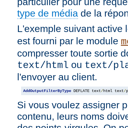
particulier pour une requê
type de média
de la répo
L'exemple suivant active le
est fourni par le module
m
compresser toute sortie d
ou
text/html
text/pl
l'envoyer au client.
AddOutputFilterByType
 DEFLATE text
/
html text
/
Si vous voulez assigner pl
contenu, leurs noms doive
des points-virgules. On pe