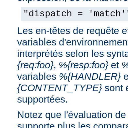
"dispatch = 'match'
Les en-têtes de requête e
variables d'environnemen
interprétés selon les syn
{req:foo}
,
%{resp:foo}
et
%
variables
%{HANDLER}
e
{CONTENT_TYPE}
sont 
supportées.
Notez que l'évaluation de
supporte plus les compar