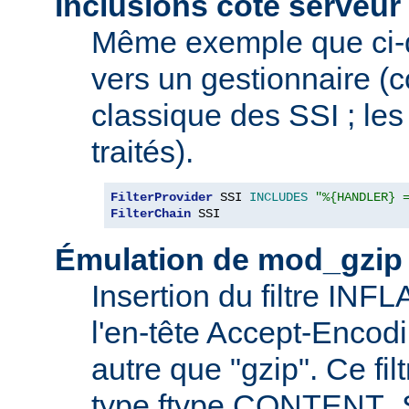
Inclusions côté serveur 
Même exemple que ci-
vers un gestionnaire 
classique des SSI ; les 
traités).
FilterProvider
 SSI 
INCLUDES
"%{HANDLER} 
FilterChain
 SSI
Émulation de mod_gzip
Insertion du filtre INF
l'en-tête Accept-Encod
autre que "gzip". Ce fil
type ftype CONTENT_