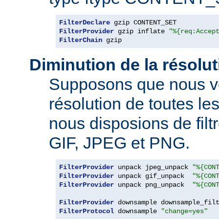
FilterDeclare
FilterProvider
 gzip inflate 
"%{req:Accep
FilterChain
 gzip
Diminution de la résolu
Supposons que nous vo
résolution de toutes l
nous disposions de filt
GIF, JPEG et PNG.
FilterProvider
 unpack jpeg_unpack 
"%{CON
FilterProvider
 unpack gif_unpack  
"%{CON
FilterProvider
 unpack png_unpack  
"%{CON
FilterProvider
 downsample downsample_fil
FilterProtocol
 downsample 
"change=yes"