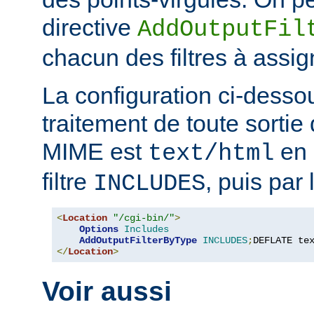
directive
AddOutputFil
chacun des filtres à assig
La configuration ci-desso
traitement de toute sortie 
MIME est
en 
text/html
filtre
, puis par l
INCLUDES
<
Location
"/cgi-bin/"
>
Options
Includes
AddOutputFilterByType
INCLUDES
;
DEFLATE te
</
Location
>
Voir aussi