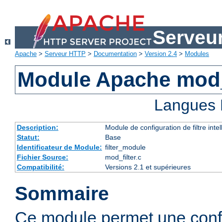
Serveu
Apache
>
Serveur HTTP
>
Documentation
>
Version 2.4
>
Modules
Module Apache mod_
Langues 
Description:
Module de configuration de filtre inte
Statut:
Base
Identificateur de Module:
filter_module
Fichier Source:
mod_filter.c
Compatibilité:
Versions 2.1 et supérieures
Sommaire
Ce module permet une config