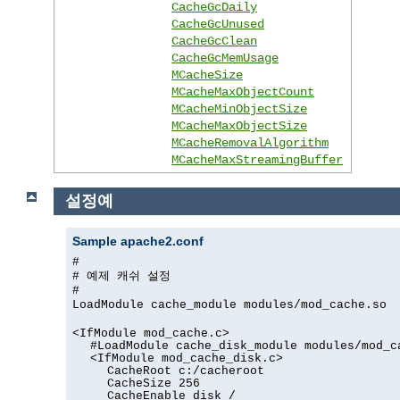
CacheGcDaily
CacheGcUnused
CacheGcClean
CacheGcMemUsage
MCacheSize
MCacheMaxObjectCount
MCacheMinObjectSize
MCacheMaxObjectSize
MCacheRemovalAlgorithm
MCacheMaxStreamingBuffer
설정예
Sample apache2.conf
#
# 예제 캐쉬 설정
#
LoadModule cache_module modules/mod_cache.so
<IfModule mod_cache.c>
#LoadModule cache_disk_module modules/mod_c
<IfModule mod_cache_disk.c>
CacheRoot c:/cacheroot
CacheSize 256
CacheEnable disk /