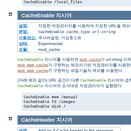
CacheDisable /local_files
CacheEnable
지시어
설명:
지정한 저장관리자를 사용하여 지정한 URL을 캐
문법:
CacheEnable
cache_type
url-string
사용장소:
주서버설정, 가상호스트
상태:
Experimental
모듈:
mod_cache
지시어를 사용하면
가
url-string
이하
CacheEnable
mod_cache
가 구현하는 메모리기반 저장관리자를 사용한
mod_mem_cache
가 구현하는 파일기술자 캐쉬를 사용한다.
mod_mem_cache
(아래 예와 같이) URL 공간이 다른
지시어와 겹치
CacheEnable
지시어의 순서대로 저장관리자가 실행된다.
CacheEnable
CacheEnable mem /manual
CacheEnable fd /images
CacheEnable disk /
CacheHeader
지시어
설명:
Add an X-Cache header to the response.