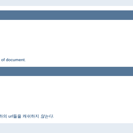
n of document.
하의 url들을 캐쉬하지
않는다
.