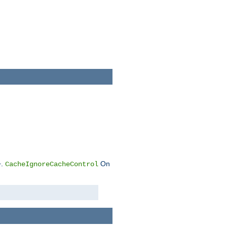
.
On
CacheIgnoreCacheControl