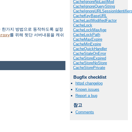
CacheIgnoreNoLastMod
CacheIgnoreQueryString
CacheIgnoreURLSessionIdentifier
CacheKeyBaseURL
CacheLastModifiedFactor
CacheLock
중 한가지 방법으로 동작하도록 설정
CacheLockMaxAge
CacheLockPath
를 위해 뒷단 서버내용을 캐쉬
proxy
CacheMaxExpire
CacheMinExpire
CacheQuickHandler
CacheStaleOnError
CacheStoreExpired
CacheStoreNoStore
CacheStorePrivate
Bugfix checklist
httpd changelog
Known issues
Report a bug
참고
Comments