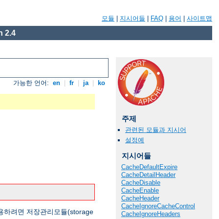
모듈
|
지시어들
|
FAQ
|
용어
|
사이트맵
 2.4
가능한 언어:
en
|
fr
|
ja
|
ko
주제
관련된 모듈과 지시어
설정예
지시어들
CacheDefaultExpire
CacheDetailHeader
CacheDisable
CacheEnable
CacheHeader
CacheIgnoreCacheControl
용하려면 저장관리모듈(storage
CacheIgnoreHeaders