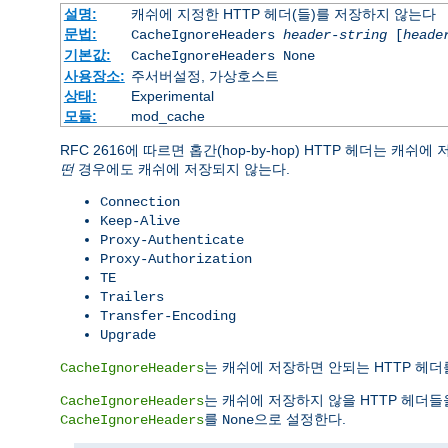
설명:
캐쉬에 지정한 HTTP 헤더(들)를 저장하지 않는다
문법:
CacheIgnoreHeaders
header-string
[
heade
기본값:
CacheIgnoreHeaders None
사용장소:
주서버설정, 가상호스트
상태:
Experimental
모듈:
mod_cache
RFC 2616에 따르면 홉간(hop-by-hop) HTTP 헤더는 캐
떤
경우에도 캐쉬에 저장되지 않는다.
Connection
Keep-Alive
Proxy-Authenticate
Proxy-Authorization
TE
Trailers
Transfer-Encoding
Upgrade
는 캐쉬에 저장하면 안되는 HTTP 헤더를
CacheIgnoreHeaders
는 캐쉬에 저장하지 않을 HTTP 헤더들
CacheIgnoreHeaders
를
으로 설정한다.
CacheIgnoreHeaders
None