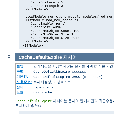
CacheDirLevels 5
CacheDirLength 3
</IfModule>
LoadModule mem_cache_module modules/mod_mem
<IfModule mod_mem_cache.c>
CacheEnable mem /
MCacheSize 4096
MCacheMaxObjectCount 100
MCacheMinObjectSize 1
MCacheMaxObjectSize 2048
</IfModule>
</IfModule>
CacheDefaultExpire
지시어
설명:
만기시간을 지정하지않은 문서를 캐쉬할 기본 기간
문법:
CacheDefaultExpire
seconds
기본값:
CacheDefaultExpire 3600 (one hour)
사용장소:
주서버설정, 가상호스트
상태:
Experimental
모듈:
mod_cache
지시어는 문서의 만기시간과 최근수정시
CacheDefaultExpire
무시하지
않는다
.